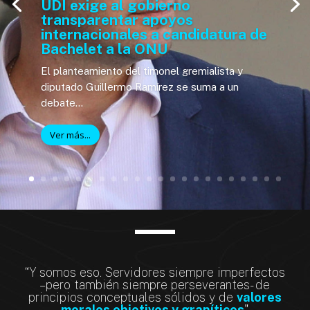
UDI exige al gobierno
transparentar apoyos
internacionales a candidatura de
Bachelet a la ONU
El planteamiento del timonel gremialista y
diputado Guillermo Ramírez se suma a un
debate...
Ver más...
“Y somos eso. Servidores siempre imperfectos
–pero también siempre perseverantes- de
principios conceptuales sólidos y de
valores
morales objetivos y graníticos
"