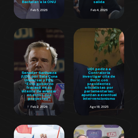
Bachelet a la ONU
salida
Feb 5, 2026
Feb 4, 2026
UDI pedirá a
Senador Sanhueza
Contraloría
(UDI) por Sala Cuna
investigar cita de
Universal y FES:
Boric con
“Este gobierno
presidentes
fracasó en su
oficialistas por
intento de avanzar
parlamentarias:
en estos dos
apuntan a eventual
proyectos”
intervencionismo
Feb 2, 2026
Ago 18, 2025