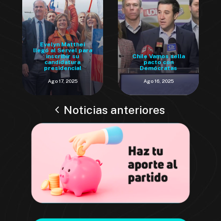
Evelyn Matthei
llegó al Servel para
inscribir su
Chile Vamos sella
candidatura
pacto con
presidencial
Demócratas
Ago 17, 2025
Ago 16, 2025
Noticias anteriores