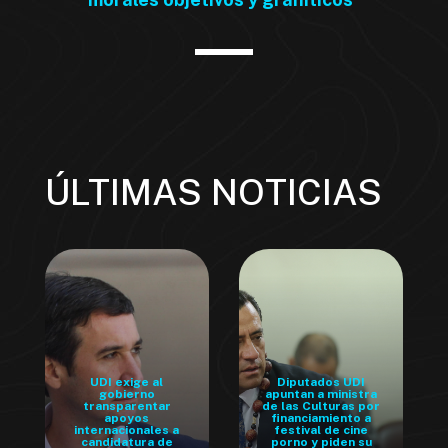
ÚLTIMAS NOTICIAS
UDI exige al
Diputados UDI
gobierno
apuntan a ministra
transparentar
de las Culturas por
apoyos
financiamiento a
internacionales a
festival de cine
candidatura de
porno y piden su