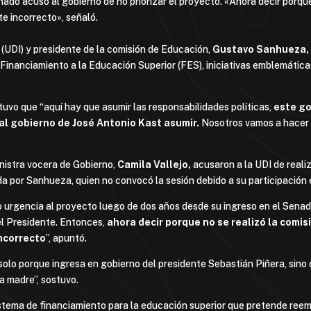
ado acusó al gobierno de no priorizar el proyecto. «Ahora decir porque
te incorrecto», señaló.
(UDI) y presidente de la comisión de Educación,
Gustavo Sanhueza,
 Financiamiento a la Educación Superior (FES), iniciativas emblemátic
vo que “aquí hay que asumir las responsabilidades políticas,
este go
 al gobierno de José Antonio Kast asumir.
Nosotros vamos a hacer 
inistra vocera de Gobierno,
Camila Vallejo,
acusaron a la UDI de realiz
 por Sanhueza, quien no convocó la sesión debido a su participación
 urgencia al proyecto luego de dos años desde su ingreso en el Senad
el Presidente. Entonces,
ahora decir porque no se realizó la comi
incorrecto
”, apuntó.
o solo porque ingresa en gobierno del presidente Sebastián Piñera, sin
la madre”, sostuvo.
stema de financiamiento para la educación superior que pretende reemp