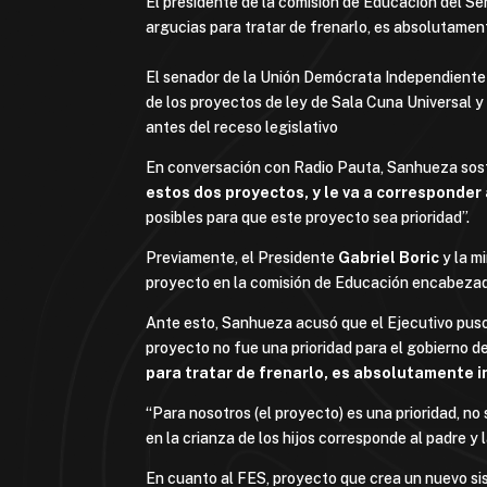
El presidente de la comisión de Educación del Sen
argucias para tratar de frenarlo, es absolutamen
El senador de la Unión Demócrata Independiente 
de los proyectos de ley de Sala Cuna Universal y
antes del receso legislativo
En conversación con Radio Pauta, Sanhueza sostu
estos dos proyectos, y le va a corresponder
posibles para que este proyecto sea prioridad”.
Previamente, el Presidente
Gabriel Boric
y la m
proyecto en la comisión de Educación encabezada
Ante esto, Sanhueza acusó que el Ejecutivo puso
proyecto no fue una prioridad para el gobierno d
para tratar de frenarlo, es absolutamente 
“Para nosotros (el proyecto) es una prioridad, n
en la crianza de los hijos corresponde al padre y 
En cuanto al FES, proyecto que crea un nuevo si