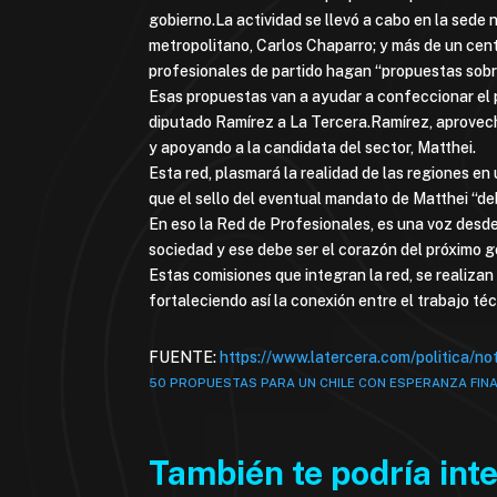
gobierno.La actividad se llevó a cabo en la sede n
metropolitano, Carlos Chaparro; y más de un cen
profesionales de partido hagan “propuestas sobre
Esas propuestas van a ayudar a confeccionar el 
diputado Ramírez a La Tercera.Ramírez, aprovechó
y apoyando a la candidata del sector, Matthei.
Esta red, plasmará la realidad de las regiones e
que el sello del eventual mandato de Matthei “debe
En eso la Red de Profesionales, es una voz desde
sociedad y ese debe ser el corazón del próximo g
Estas comisiones que integran la red, se realiz
fortaleciendo así la conexión entre el trabajo téc
FUENTE:
https://www.latercera.com/politica/n
50 PROPUESTAS PARA UN CHILE CON ESPERANZA FIN
También te podría int