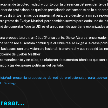
acional de la colectividad, y contó con la presencia del presidente de 
tenar de profesionales que han participado activamente en la elaborac
 los distintos temas que aquejan al país, pero desde una mirada regio
programa de Evelyn Matthei, pero también servirá para cada uno de lo
 de comentar “que la UDI es el único partido que tiene organizados a 
n una propuesta programática”.Por su parte, Diego Álvarez, encargado 
 ser desde el sentido común que el Chile real le exige a la clase polít
 las bases, con una visión profesional, transversal y que recogió las 
obierno de Evelyn Matthei”.
an semanalmente y en ellas, se elaboran documentos técnicos que son 
nico y las decisiones políticas del partido.
oticia/udi-presenta-propuestas-de-red-de-profesionales-para-apoya
AL
Descarga
eresar…