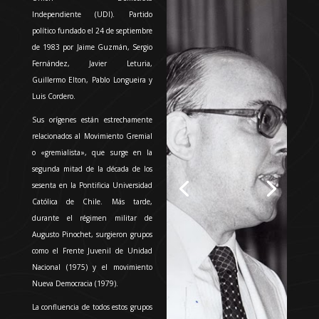
Independiente (UDI). Partido
político fundado el 24 de septiembre
de 1983 por
Jaime Guzmán
,
Sergio
Fernández
, Javier Leturia,
Guillermo Elton,
Pablo Longueira
y
Luis Cordero.
Sus orígenes están estrechamente
relacionados al Movimiento Gremial
o «gremialista», que surge en la
segunda mitad de la década de los
sesenta en la Pontificia Universidad
Católica de Chile. Más tarde,
durante el régimen militar de
Augusto Pinochet, surgieron grupos
como el Frente Juvenil de Unidad
Nacional (1975) y el movimiento
Nueva Democracia (1979).
La confluencia de todos estos grupos