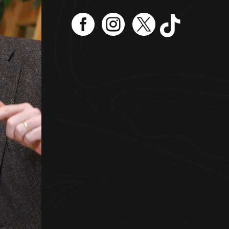




facebook
instagram
twitter
Icon List Item