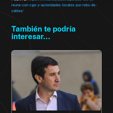
reune-con-cge-y-autoridades-locales-por-robo-de-
cables/
También te podría
interesar…