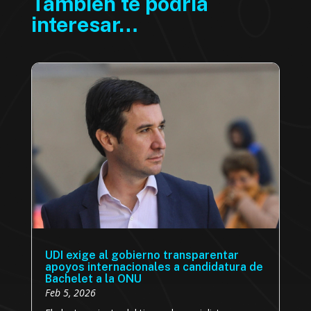
También te podría
interesar…
UDI exige al gobierno transparentar
apoyos internacionales a candidatura de
Bachelet a la ONU
Feb 5, 2026