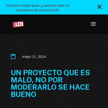
Estamos mejorando y nuestro sitio se
encuentra en construcción

mayo 31, 2024
UN PROYECTO QUE ES
MALO, NO POR
MODERARLO SE HACE
BUENO