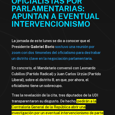
OFICIALISTAS POR
PARLAMENTARIAS:
APUNTAN A EVENTUAL
INTERVENCIONISMO
La jornada de este lunes se dio a conocer que el
Presidente
Gabriel Boric
sostuvo una reunión por
zoom con dos timoneles del oficialismo para destrabar
un distrito clave en la negociación parlamentaria.
En concreto, el Mandatario conversó con Leonardo
Cubillos (Partido Radical) y Juan Carlos Urzúa (Partido
Liberal), sobre el distrito 8, en que, por ahora, el
oficialismo tiene un sobrecupo.
Tras la revelación de la cita, tres diputados de la UDI
transparentaron su disgusto. De hecho,
pedirán a la
Contraloría General de la República abrir una
investigación por un eventual intervencionismo de parte