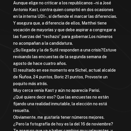
Aunque elige no criticar a los republicanos –ni a José
Antonio Kast, contra quien compitió en dos ocasiones
en la interna UDI–, sí defiende el marcar las diferencias.
Y asegura que, a diferencia de ellos, Matthei tiene
vocación de mayorías y que debe aspirar a congregar a
las fuerzas del “rechazo” para gobernar.Los números
no acompañan a la candidatura.
¿Su llegada y la de Sutil responden a una crisis?Estuve
revisando las encuestas de la segunda semana de
agosto de hace cuatro años.
El resultado en ese momento era Sichel, actual alcalde
de Ñuñoa, 24 puntos, Boric 21 puntos, Provoste un
poquito más atrás.
Muy cerca venía Kast y aún no aparecía Parisi.
¿Qué quiere decir eso? Que las encuestas no están
fijando una realidad inmutable, la elección no está
resuelta.
Obviamente, me gustaría tener números mejores.
¿Pero la fotografía de hoy es la del 16 de noviembre?
Te aseguro que va a haber cambios muy relevantes, y