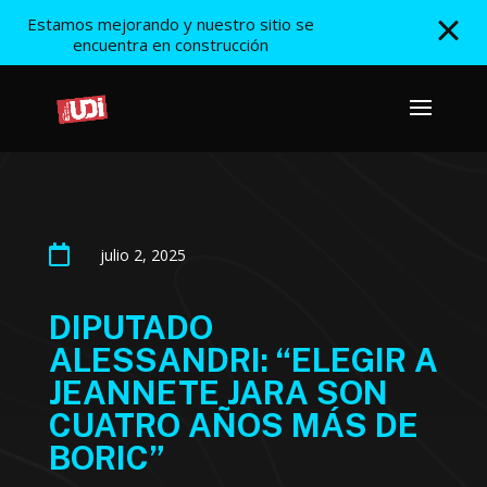
Estamos mejorando y nuestro sitio se
encuentra en construcción

julio 2, 2025
DIPUTADO
ALESSANDRI: “ELEGIR A
JEANNETE JARA SON
CUATRO AÑOS MÁS DE
BORIC”