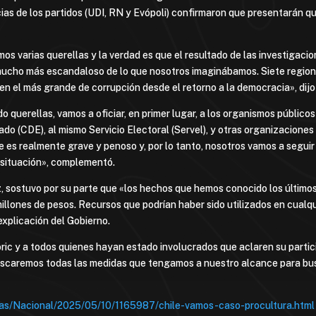
encias de los partidos (UDI, RN y Evópoli) confirmaron que presentarán 
os varias querellas y la verdad es que el resultado de las investigac
cho más escandaloso de lo que nosotros imaginábamos. Siete regiones
n el más grande de corrupción desde el retorno a la democracia», dijo 
uerellas, vamos a oficiar, en primer lugar, a los organismos públicos 
ado (CDE), al mismo Servicio Electoral (Servel), y otras organizacione
e es realmente grave y penoso y, por lo tanto, nosotros vamos a seguir
a situación», complementó.
z, sostuvo por su parte que «los hechos que hemos conocido los últim
illones de pesos. Recursos que podrían haber sido utilizados en cualqu
explicación del Gobierno.
oric y a todos quienes hayan estado involucrados que aclaren su part
uscaremos todas las medidas que tengamos a nuestro alcance para busc
ias/Nacional/2025/05/10/1165987/chile-vamos-caso-procultura.html