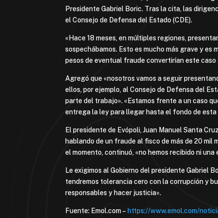
Presidente Gabriel Boric. Tras la cita, las dirig
el Consejo de Defensa del Estado (CDE).
«Hace 18 meses, en múltiples regiones, presentam
sospechábamos. Esto es mucho más grave y es mu
pesos de eventual fraude convertirían este caso e
Agregó que «nosotros vamos a seguir presentando q
ellos, por ejemplo, al Consejo de Defensa del Est
parte del trabajo». «Estamos frente a un caso qu
entrega la ley para llegar hasta el fondo de est
El presidente de Evópoli, Juan Manuel Santa Cru
hablando de un fraude al fisco de más de 20 mil m
el momento, continuó, «no hemos recibido ni una 
Le exigimos al Gobierno del presidente Gabriel B
tendremos tolerancia cero con la corrupción y b
responsables y hacer justicia».
Fuente: Emol.com –
https://www.emol.com/notic