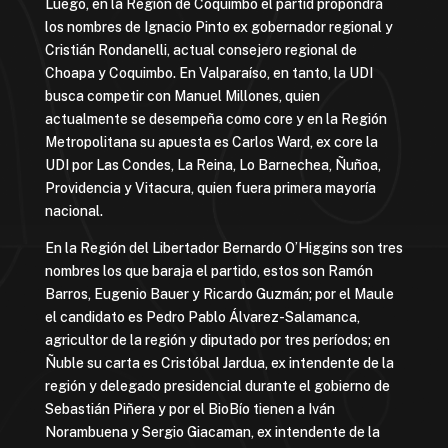
Luego, en la Región de Coquimbo el partid propondrá
los nombres de Ignacio Pinto ex gobernador regional y
Cristián Rondanelli, actual consejero regional de
Choapa y Coquimbo. En Valparaíso, en tanto, la UDI
busca competir con Manuel Millones, quien
actualmente se desempeña como core y en la Región
Metropolitana su apuesta es Carlos Ward, ex core la
UDI por Las Condes, La Reina, Lo Barnechea, Ñuñoa,
Providencia y Vitacura, quien fuera primera mayoría
nacional.
En la Región del Libertador Bernardo O’Higgins son tres
nombres los que baraja el partido, estos son Ramón
Barros, Eugenio Bauer y Ricardo Guzmán; por el Maule
el candidato es Pedro Pablo Álvarez-Salamanca,
agricultor de la región y diputado por tres períodos; en
Ñuble su carta es Cristóbal Jardua, ex intendente de la
región y delegado presidencial durante el gobierno de
Sebastián Piñera y por el BioBío tienen a Iván
Norambuena y Sergio Giacaman, ex intendente de la