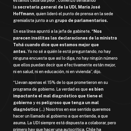
estamos cada día peor”, comenzó señalando
la
secretaria general de la UDI, María José
Hoffmann
, quien lideró el punto de prensa en la sede
gremialista junto a un
grupo de parlamentarios.
En esa línea apuntó a la jefa de gabinete.
“Nos
parecen insólitas las declaraciones de la ministra
Tohá cuando dice que estamos mejor que
antes.
Yo no sé a quién le está preguntando, no hay
ninguna encuesta que así lo diga, no hay ningún número
que ellos puedan decir que efectivamente están mejor,
ni en salud, ni en educación, ni en vivienda”, dijo.
“Llevan apenas el 15% de lo que prometieron en su
programa de gobierno. La verdad es que
es bien
impactante el mal diagnóstico que tiene el
gobierno
y es
peligroso que tenga un mal
diagnóstico
(…) Nosotros en ese sentido queremos
hacer un llamado al gobierno a que entienda, a que
asuma. La UDI siempre está dispuesta a colaborar, pero
primero hay que hacer una autocrítica. Chile ha