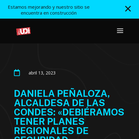
Estamos mejorando y nuestro sitio se
encuentra en construcción

abril 13, 2023
DANIELA PEÑALOZA,
ALCALDESA DE LAS
CONDES: «DEBIÉRAMOS
TENER PLANES
REGIONALES DE